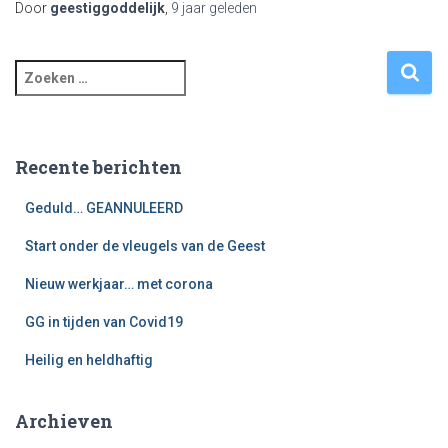
Door
geestiggoddelijk
,
9 jaar
geleden
Z
o
e
k
e
Recente berichten
n
n
Geduld… GEANNULEERD
a
Start onder de vleugels van de Geest
a
r
Nieuw werkjaar… met corona
:
GG in tijden van Covid19
Heilig en heldhaftig
Archieven