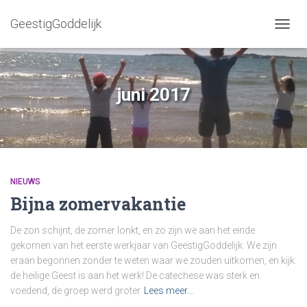
GeestigGoddelijk
NAVIG
WISSE
juni 2017
NIEUWS
Bijna zomervakantie
De zon schijnt, de zomer lonkt, en zo zijn we aan het einde
gekomen van het eerste werkjaar van GeestigGoddelijk. We zijn
eraan begonnen zonder te weten waar we zouden uitkomen, en kijk:
de heilige Geest is aan het werk! De catechese was sterk en
voedend, de groep werd groter
Lees meer…