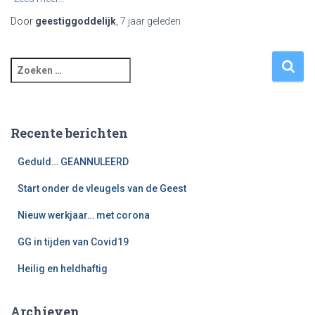
Door
geestiggoddelijk
,
7 jaar
geleden
Z
o
e
k
e
Recente berichten
n
n
Geduld… GEANNULEERD
a
Start onder de vleugels van de Geest
a
r
Nieuw werkjaar… met corona
:
GG in tijden van Covid19
Heilig en heldhaftig
Archieven