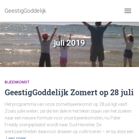
GeestigGoddelijk
NAVIG
WISSE
juli 2019
BIJEENKOMST
GeestigGoddelijk Zomert op 28 juli
Het programma van onze zomerbijeenkomst op 28 juli ligt vast!
Zoals jullie weten, zal die ten dele in het teken staan van het zoeken
naar een nieuwe formule voor onze bijeenkomsten, nu Pater
Freddy overgeplaatst wordt naar Oud-Heverlee. De
werkzaamheden daarvoor draaien op volle toeren – en bij deze een
Lees meer…